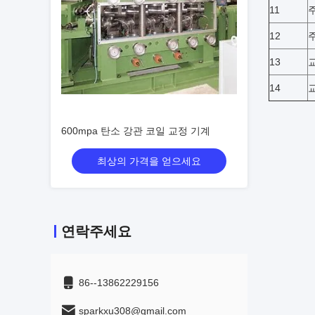
11
12
13
14
600mpa 탄소 강관 코일 교정 기계
최상의 가격을 얻으세요
연락주세요
86--13862229156
sparkxu308@gmail.com