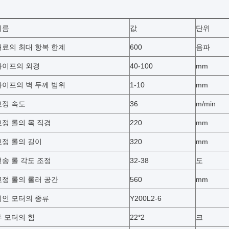
이름
값
단위
재료의 최대 항복 한계
600
음파
파이프의 외경
40-100
mm
파이프의 벽 두께 범위
1-10
mm
교정 속도
36
m/min
교정 롤의 목 직경
220
mm
교정 롤의 길이
320
mm
전송 롤 각도 조정
32-38
도
교정 롤의 롤러 공간
560
mm
메인 모터의 종류
Y200L2-6
주 모터의 힘
22*2
크