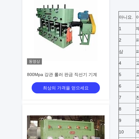
아니요.
1
2
삼
동영상
4
800Mpa 강관 롤러 판금 직선기 기계
5
6
최상의 가격을 얻으세요
7
8
9
10