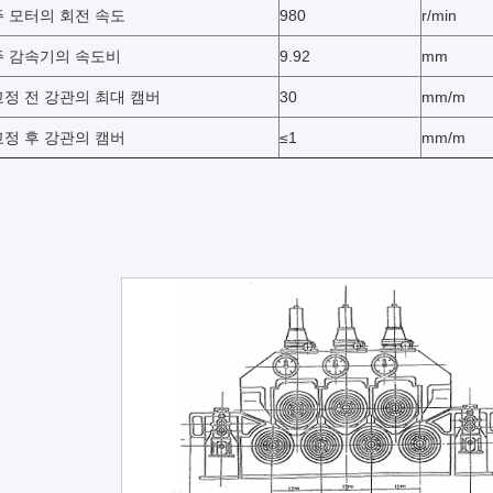
주 모터의 회전 속도
980
r/min
주 감속기의 속도비
9.92
mm
교정 전 강관의 최대 캠버
30
mm/m
교정 후 강관의 캠버
≤1
mm/m